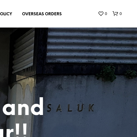
0
0
POLICY
OVERSEAS ORDERS
お
買
い
 and
物
カ
ゴ
に
r!!
商
品