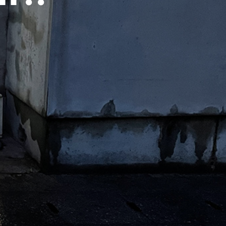
が
あ
り
ま
せ
ん
。