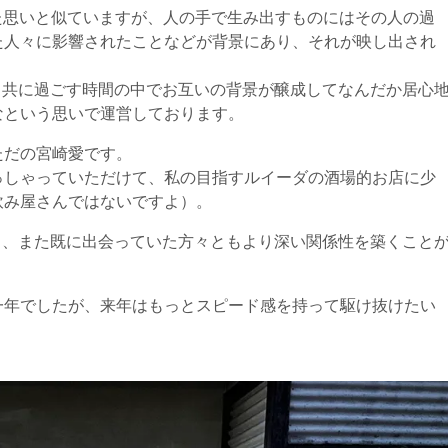
込めた思いと似ていますが、人の手で生み出すものにはその人の過
た人々に影響されたことなどが背景にあり、それが映し出され
々と共に過ごす時間の中でお互いの背景が醸成してなんだか居心
なという思いで運営しております。
ただの宮崎愛です。
っしゃっていただけて、私の目指すルイーダの酒場的お店に少
飲み屋さんではないですよ）。
たり、また既に出会っていた方々ともより深い関係性を築くこと
一年でしたが、来年はもっとスピード感を持って駆け抜けたい