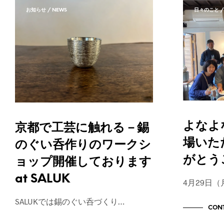
お知らせ / NEWS
日々のこと / 
よなよ
京都で工芸に触れる－錫
場いた
のぐい呑作りのワークシ
がとう
ョップ開催しております
at SALUK
4月29日
SALUKでは錫のぐい呑づくり…
CONT