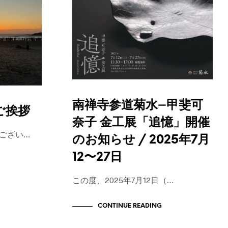
が
あ
り
ま
せ
ん
。
南禅寺参道菊水−甲斐可
ご挨拶
奈子 金工展「追憶」開催
ござい…
のお知らせ / 2025年7月
12〜27日
この度、2025年7月12日（…
CONTINUE READING