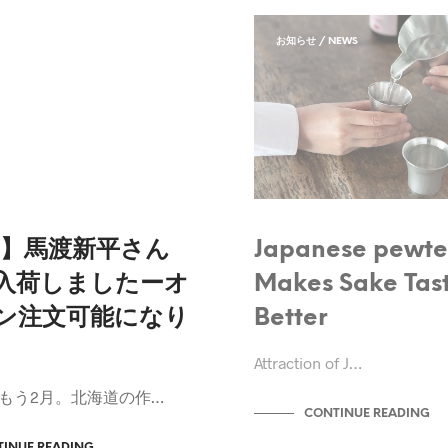
EWS
お知らせ / NEWS
UR WORKS
24】馬渡新平さん
Japanese pewt
入荷しましたーオ
Makes Sake Tas
ン注文可能になり
Better
Attraction of J…
もう2月。北海道の作…
CONTINUE READING
INUE READING