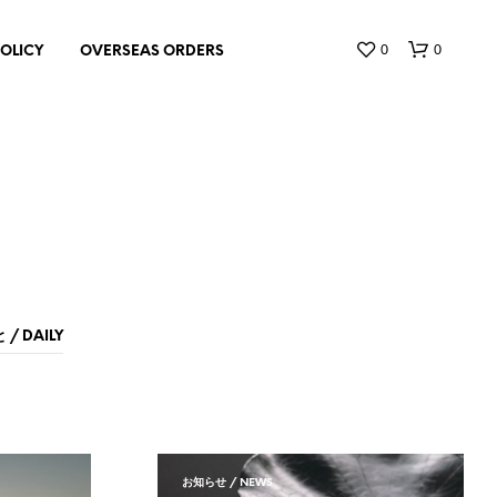
0
0
POLICY
OVERSEAS ORDERS
お
買
/ DAILY
い
物
カ
ゴ
に
商
品
お知らせ / NEWS