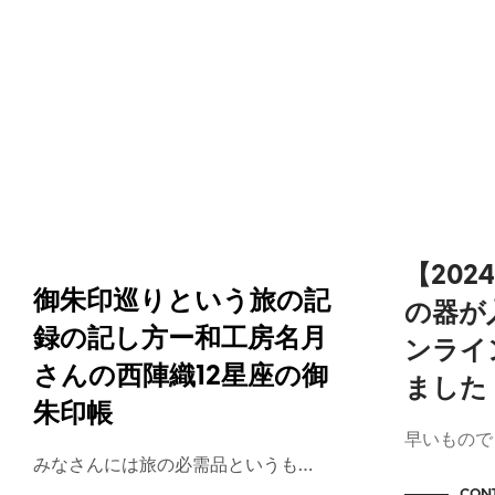
お知らせ / NEWS
お知らせ / N
作品紹介 / O
【20
御朱印巡りという旅の記
の器が
録の記し方ー和工房名月
ンライ
さんの西陣織12星座の御
ました
朱印帳
早いもので
みなさんには旅の必需品というも…
CONT