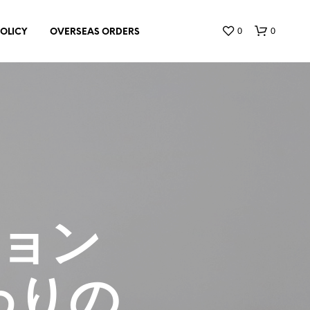
0
0
POLICY
OVERSEAS ORDERS
お
買
い
ョン
物
カ
ゴ
に
わりの
商
品