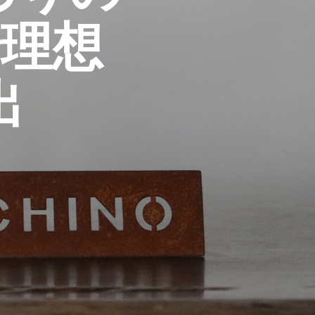
が
あ
理想
り
ま
せ
ん
。
出