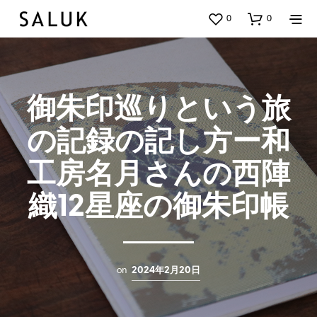
0
0
御朱印巡りという旅
の記録の記し方ー和
工房名月さんの西陣
織12星座の御朱印帳
on
2024年2月20日