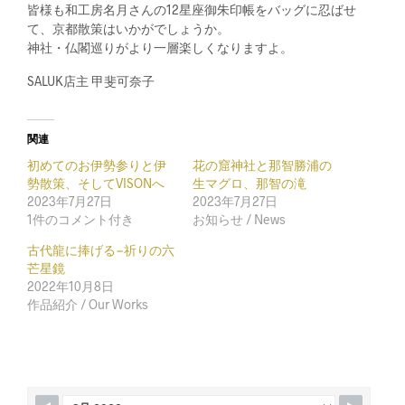
皆様も和工房名月さんの12星座御朱印帳をバッグに忍ばせ
て、京都散策はいかがでしょうか。
神社・仏閣巡りがより一層楽しくなりますよ。
SALUK店主 甲斐可奈子
関連
初めてのお伊勢参りと伊
花の窟神社と那智勝浦の
勢散策、そしてVISONへ
生マグロ、那智の滝
2023年7月27日
2023年7月27日
1件のコメント付き
お知らせ / News
古代龍に捧げる−祈りの六
芒星鏡
2022年10月8日
作品紹介 / Our Works