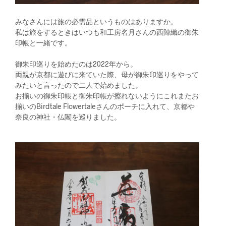
みなさんには旅の必需品というものはありますか。
私は旅をするときはいつも和工房名月さんの西陣織の御朱
印帳と一緒です。
御朱印巡りを始めたのは2022年から。
両親が京都に遊びに来ていた際、母が御朱印巡りをやって
みたいと言ったので二人で始めました。
お揃いの御朱印帳と御朱印帳が擦れないようにこれまたお
揃いのBirdtale Flowertaleさんのポーチに入れて、京都や
奈良の神社・仏閣を巡りました。