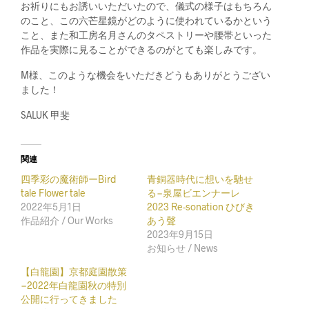
お祈りにもお誘いいただいたので、儀式の様子はもちろん
のこと、この六芒星鏡がどのように使われているかという
こと、また和工房名月さんのタペストリーや腰帯といった
作品を実際に見ることができるのがとても楽しみです。
M様、このような機会をいただきどうもありがとうござい
ました！
SALUK 甲斐
関連
四季彩の魔術師ーBird
青銅器時代に想いを馳せ
tale Flower tale
る−泉屋ビエンナーレ
2022年5月1日
2023 Re-sonation ひびき
作品紹介 / Our Works
あう聲
2023年9月15日
お知らせ / News
【白龍園】京都庭園散策
−2022年白龍園秋の特別
公開に行ってきました