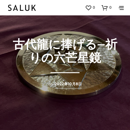
0
0
古代龍に捧げる−祈
りの六芒星鏡
on
2022年10月8日