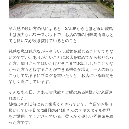
第六感の鋭い方の話によると、SALUKからもほど近い鞍馬
山は強力なパワースポットで、お店の前の旧鞍馬街道もと
ても良い気が吹き抜けているとのこと。
鈍感な私は残念ながらそういう感覚を感じることができな
いのですが、ありがたいことにお店を始めてから知り合っ
た方、知り合ってはいたけどそこまでお話ししたことがな
かった方々と接することができる機会が増え、一人の時も
こうして気ままにブログを書いたりと、お店にいる時間を
楽しく過ごしています。
そんなある日、とある古代龍とご縁のあるM様がご来店さ
れました。
M様はそれ以前にもご来店くださっていて、当店でお取り
扱いしているBird tail Flower tailさんのテキスタイル作品
をご愛用してくださっている、柔らかく優しい雰囲気を纏
った方です。