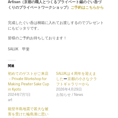
Artisan
（京都の職人とつくるプライベート錫のぐい呑づ
くりのプライベートワークショップ）
ご予約はこちらから
完成したぐい呑は桐箱に入れてお渡しするのでプレゼント
にもピッタリです。
皆様のご予約お待ちしております！
SALUK 甲斐
関連
初めてのゲストがご来店
SALUKは４周年を迎えま
－Private Workshop for
した
京都の小さなクラ
Making Pewter Sake Cup
フトギャラリーから
in Kyoto
2026年4月29日
2024年7月1日
お知らせ / News
art
能登半島地震で甚大な被
害を受けた輪島漆に思い