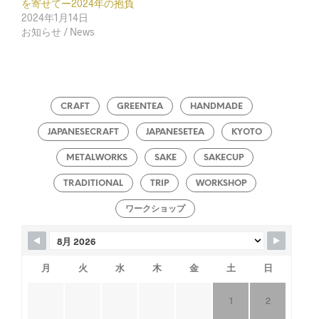
を寄せてー2024年の抱負
2024年1月14日
お知らせ / News
CRAFT
GREENTEA
HANDMADE
JAPANESECRAFT
JAPANESETEA
KYOTO
METALWORKS
SAKE
SAKECUP
TRADITIONAL
TRIP
WORKSHOP
ワークショップ
月
火
水
木
金
土
日
1
2