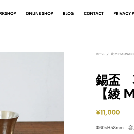
RKSHOP
ONLINE SHOP
BLOG
CONTACT
PRIVACY 
ホーム
/
綾 METALWAR
錫盃 
【綾 M
¥
11,000
Φ60×H58mm 容