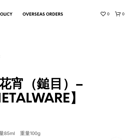
0
0
POLICY
OVERSEAS ORDERS
E
花宵（鎚目）–
お
ETALWARE】
買
い
物
カ
ゴ
に
商
量85ml 重量100g
品