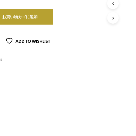
が
あ
り
お買い物カゴに追加
ま
せ
ん
。
ADD TO WISHLIST
RE