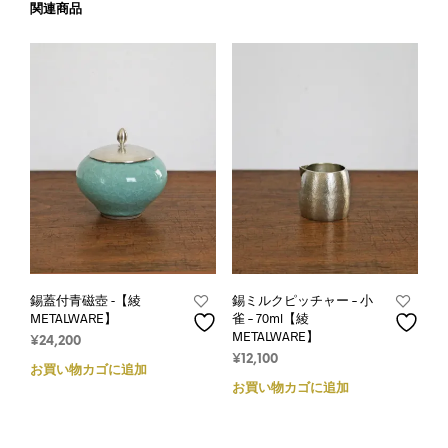
関連商品
錫蓋付青磁壺 -【綾
錫ミルクピッチャー – 小
METALWARE】
雀 – 70ml【綾
METALWARE】
¥
24,200
¥
12,100
お買い物カゴに追加
お買い物カゴに追加