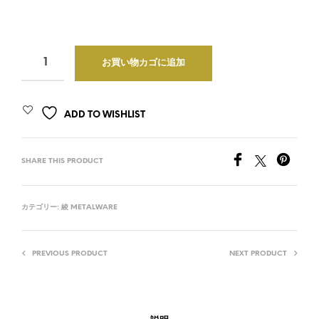
お買い物カゴに追加
ADD TO WISHLIST
SHARE THIS PRODUCT
カテゴリー:
綾 METALWARE
PREVIOUS PRODUCT
NEXT PRODUCT