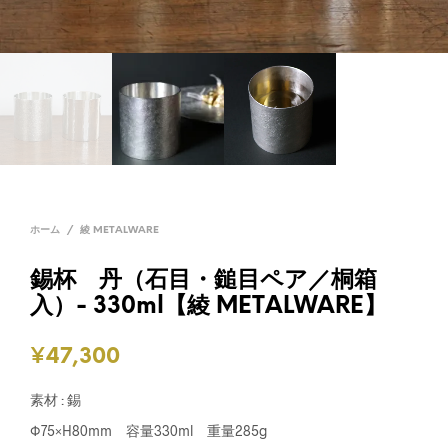
ホーム
/
綾 METALWARE
錫杯 丹（石目・鎚目ペア／桐箱
入）- 330ml【綾 METALWARE】
¥
47,300
素材 : 錫
Φ75×H80mm 容量330ml 重量285g