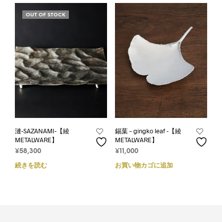
OUT OF STOCK
漣-SAZANAMI-【綾
錫葉 – gingko leaf -【綾
METALWARE】
METALWARE】
¥
58,300
¥
11,000
続きを読む
お買い物カゴに追加