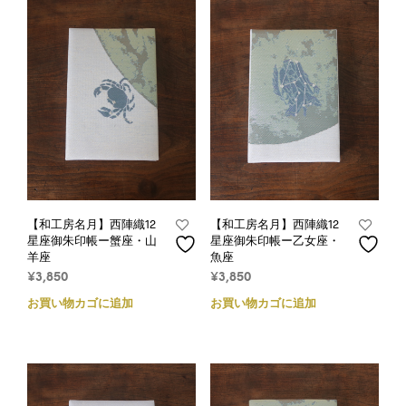
【和工房名月】西陣織12
【和工房名月】西陣織12
星座御朱印帳ー蟹座・山
星座御朱印帳ー乙女座・
羊座
魚座
¥
3,850
¥
3,850
お買い物カゴに追加
お買い物カゴに追加