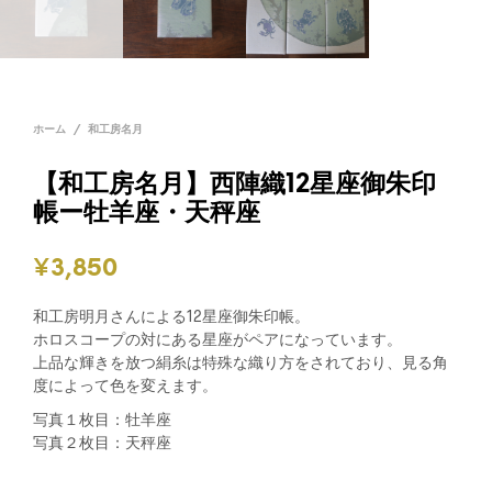
ホーム
/
和工房名月
【和工房名月】西陣織12星座御朱印
帳ー牡羊座・天秤座
¥
3,850
和工房明月さんによる12星座御朱印帳。
ホロスコープの対にある星座がペアになっています。
上品な輝きを放つ絹糸は特殊な織り方をされており、見る角
度によって色を変えます。
写真１枚目：牡羊座
写真２枚目：天秤座