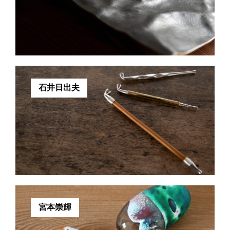
石井日出夫
宮本崇輝