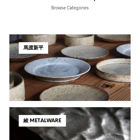
Browse Categories
馬渡新平
綾 METALWARE