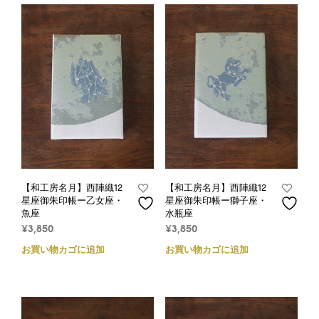
【和工房名月】西陣織12
【和工房名月】西陣織12
星座御朱印帳ー乙女座・
星座御朱印帳ー獅子座・
魚座
水瓶座
¥
3,850
¥
3,850
お買い物カゴに追加
お買い物カゴに追加