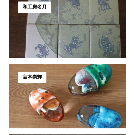
和工房名月
宮本崇輝