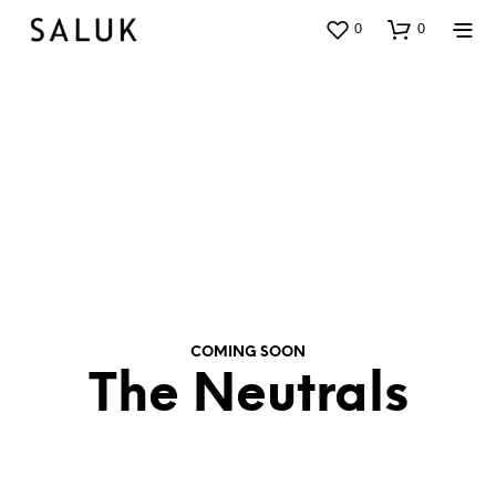
0
0
COMING SOON
The Neutrals