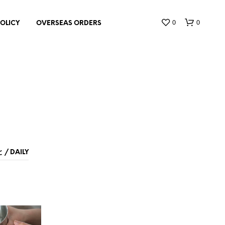
0
0
POLICY
OVERSEAS ORDERS
お
買
/ DAILY
い
物
カ
ゴ
に
商
品