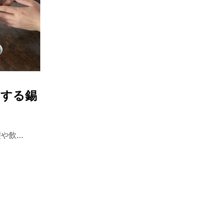
が
あ
り
ま
せ
ん
。
くする錫
理や飲…